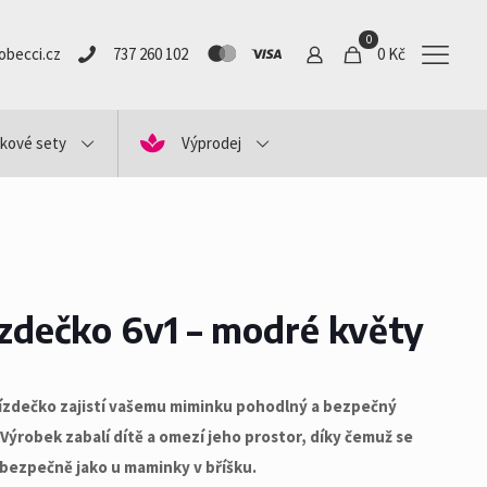
0
obecci.cz
737 260 102
0 Kč
kové sety
Výprodej
zdečko 6v1 – modré květy
ízdečko zajistí vašemu miminku pohodlný a bezpečný
Výrobek zabalí dítě a omezí jeho prostor, díky čemuž se
í bezpečně jako u maminky v bříšku.