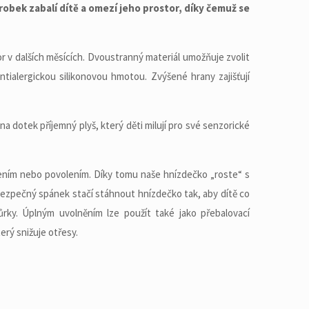
bek zabalí dítě a omezí jeho prostor, díky čemuž se
r v dalších měsících. Dvoustranný materiál umožňuje zvolit
ntialergickou silikonovou hmotou. Zvýšené hrany zajišťují
a dotek příjemný plyš, který děti milují pro své senzorické
žením nebo povolením. Díky tomu naše hnízdečko „roste“ s
 bezpečný spánek stačí stáhnout hnízdečko tak, aby dítě co
ůrky. Úplným uvolněním lze použít také jako přebalovací
erý snižuje otřesy.