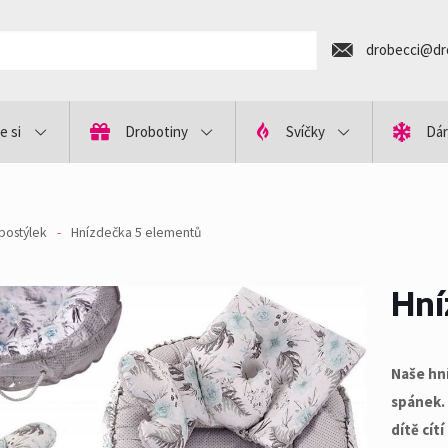
drobecci@dr
e si
Drobotiny
Svíčky
Dár
postýlek
-
Hnízdečka 5 elementů
Hní
Naše hn
spánek. 
dítě cít