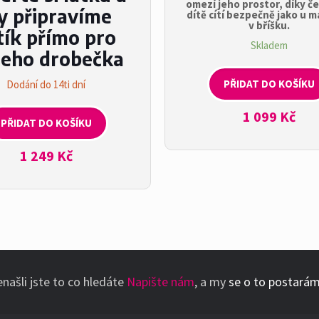
omezí jeho prostor, díky č
y připravíme
dítě cítí bezpečně jako u 
v bříšku.
tík přímo pro
Skladem
eho drobečka
PŘIDAT DO KOŠÍKU
Dodání do 14ti dní
1 099
Kč
PŘIDAT DO KOŠÍKU
1 249
Kč
našli jste to co hledáte
Napište nám
, a my
se o to postará