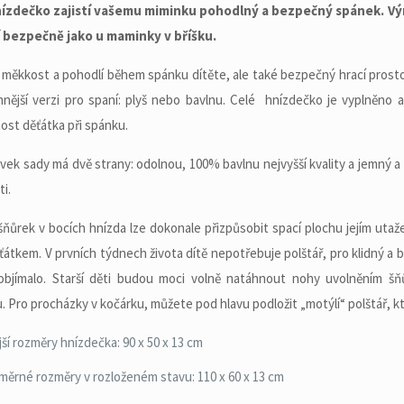
ízdečko zajistí vašemu miminku pohodlný a bezpečný spánek. Výro
tí bezpečně jako u maminky v bříšku.
e měkkost a pohodlí během spánku dítěte, ale také bezpečný hrací prosto
mnější verzi pro spaní: plyš nebo bavlnu. Celé hnízdečko je vyplněno a
st děťátka při spánku.
vek sady má dvě strany: odolnou, 100% bavlnu nejvyšší kvality a jemný a n
ti.
ňůrek v bocích hnízda lze dokonale přizpůsobit spací plochu jejím uta
ťátkem. V prvních týdnech života dítě nepotřebuje polštář, pro klidný a
 objímalo. Starší děti budou moci volně natáhnout nohy uvolněním šň
. Pro procházky v kočárku, můžete pod hlavu podložit „motýlí“ polštář, kt
jší rozměry hnízdečka: 90 x 50 x 13 cm
měrné rozměry v rozloženém stavu: 110 x 60 x 13 cm