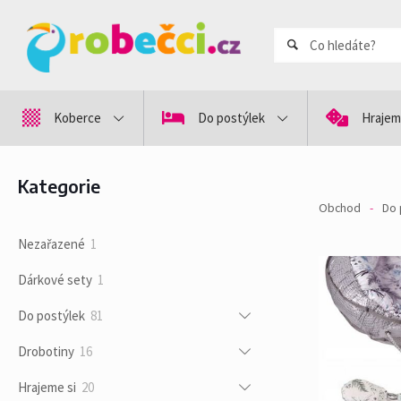
Koberce
Do postýlek
Hrajem
Kategorie
Obchod
-
Do 
1
Nezařazené
1
produkt
1
Dárkové sety
1
produkt
81
Do postýlek
81
produktů
16
Drobotiny
16
produktů
20
Hrajeme si
20