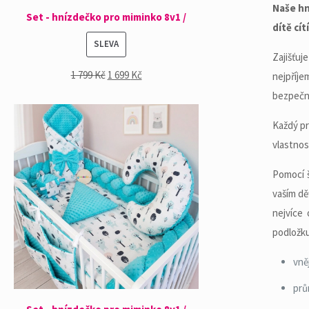
Naše hn
Set - hnízdečko pro miminko 8v1 /
dítě cí
PRODUKT
SLEVA
Zajišťuj
NA
1 799
Kč
1 699
Kč
nejpříje
PRODEJ
bezpečno
Každý pr
vlastnos
Pomocí š
vaším dě
nejvíce
podložku
vně
prů