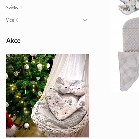
produktů
1
Svíčky
1
produkt
8
Více
8
produktů
Akce