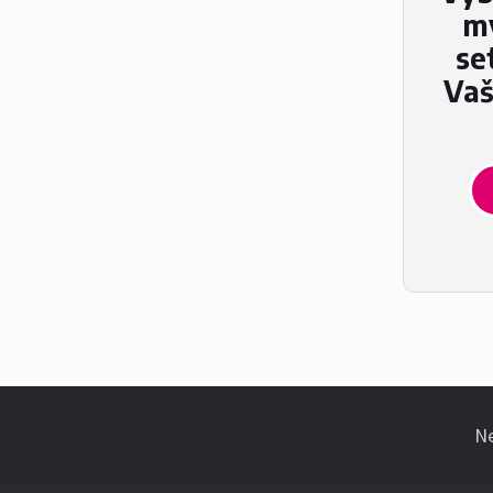
m
se
Vaš
Ne