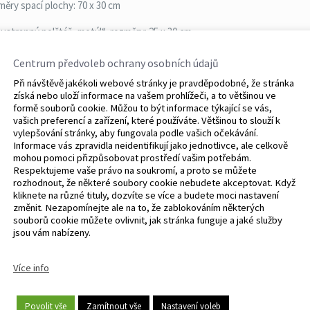
měry spací plochy: 70 x 30 cm
ustranný polštář „motýl“, rozměry: 25 x 30 cm
ustranná přikrývka, rozměry: 75 x 55 cm
Centrum předvoleb ochrany osobních údajů
Při návštěvě jakékoli webové stránky je pravděpodobné, že stránka
chý polštář o rozměrech: 35 x 30 cm
získá nebo uloží informace na vašem prohlížeči, a to většinou ve
formě souborů cookie. Můžou to být informace týkající se vás,
ustranná matrace, rozměry: 70 x 30 cm
vašich preferencí a zařízení, které používáte. Většinou to slouží k
vylepšování stránky, aby fungovala podle vašich očekávání.
je lehký a snadno se přepravuje díky přiloženému opakovaně použitelné
Informace vás zpravidla neidentifikují jako jednotlivce, ale celkově
mohou pomoci přizpůsobovat prostředí vašim potřebám.
Respektujeme vaše právo na soukromí, a proto se můžete
rozhodnout, že některé soubory cookie nebudete akceptovat. Když
kliknete na různé tituly, dozvíte se více a budete moci nastavení
změnit. Nezapomínejte ale na to, že zablokováním některých
souborů cookie můžete ovlivnit, jak stránka funguje a jaké služby
jsou vám nabízeny.
Více info
Povolit vše
Zamítnout vše
Nastavení voleb