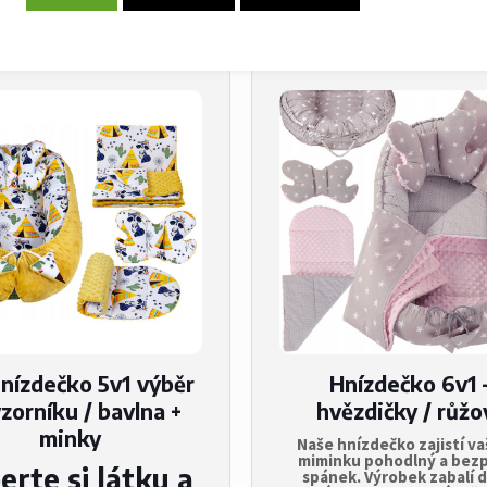
SOUVISEJÍCÍ PR
hnízdečko 5v1 výběr
Hnízdečko 6v1 
zorníku / bavlna +
hvězdičky / růžo
minky
Naše hnízdečko zajistí v
miminku pohodlný a bez
erte si látku a
spánek. Výrobek zabalí d