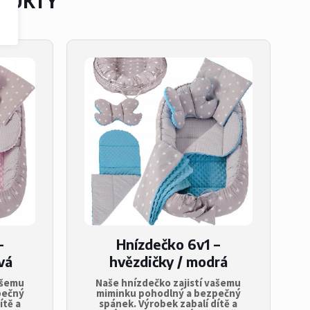
ODUKTY
–
Hnízdečko 6v1 –
vá
hvězdičky / modrá
ašemu
Naše hnízdečko zajistí vašemu
pečný
miminku pohodlný a bezpečný
ítě a
spánek. Výrobek zabalí dítě a