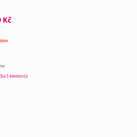
9
Kč
adem
ie:
čka 5 elementů