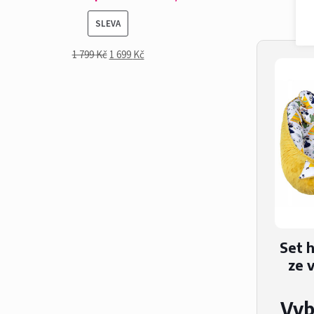
PRODUKT
SLEVA
NA
1 799
Kč
1 699
Kč
PRODEJ
Set 
ze v
Vyb