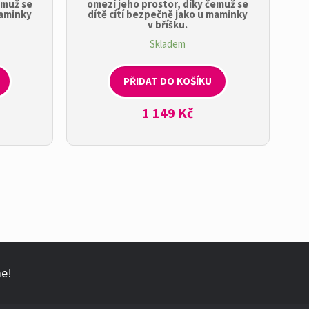
emuž se
omezí jeho prostor, díky čemuž se
maminky
dítě cítí bezpečně jako u maminky
v bříšku.
Skladem
PŘIDAT DO KOŠÍKU
1 149
Kč
me!