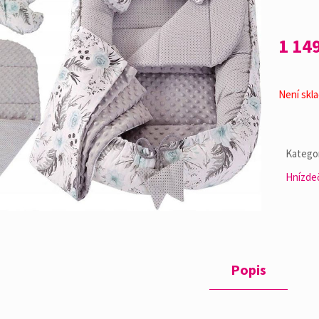
1 14
Není skl
Kategor
Hnízde
Popis