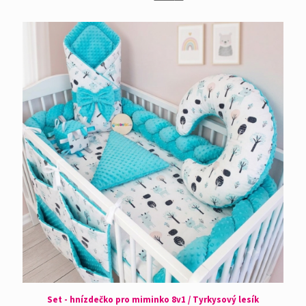
Set - hnízdečko pro miminko 8v1 / Tyrkysový lesík