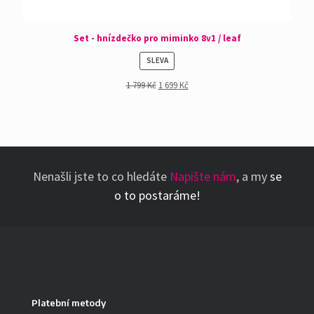
Set - hnízdečko pro miminko 8v1 / leaf
PRODUKT
SLEVA
NA
1 799
Kč
1 699
Kč
PRODEJ
Nenašli jste to co hledáte
Napište nám
, a my
se
o to postaráme!
Platební metody