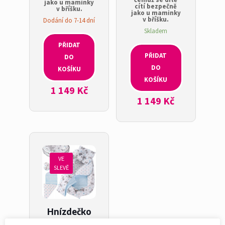
jako u maminky
cítí bezpečně
v bříšku.
jako u maminky
v bříšku.
Dodání do 7-14 dní
Skladem
PŘIDAT
PŘIDAT
DO
DO
KOŠÍKU
KOŠÍKU
1 149
Kč
1 149
Kč
VE
SLEVĚ
Hnízdečko
6v1 – modří