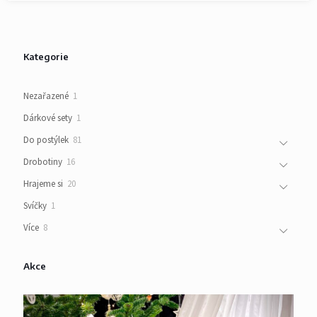
Kategorie
1
Nezařazené
1
produkt
1
Dárkové sety
1
produkt
81
Do postýlek
81
produktů
16
Drobotiny
16
produktů
20
Hrajeme si
20
produktů
1
Svíčky
1
produkt
8
Více
8
produktů
Akce