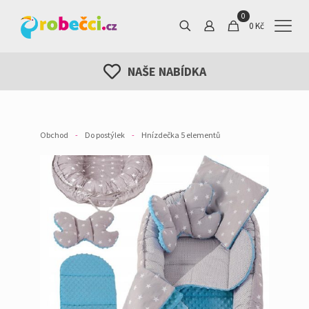
0
0 Kč
NAŠE NABÍDKA
Obchod
-
Do postýlek
-
Hnízdečka 5 elementů