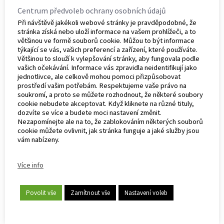
medvídci
Centrum předvoleb ochrany osobních údajů
Naše hnízdečko
Při návštěvě jakékoli webové stránky je pravděpodobné, že
zajistí vašemu
stránka získá nebo uloží informace na vašem prohlížeči, a to
miminku
většinou ve formě souborů cookie. Můžou to být informace
pohodlný a
bezpečný
týkající se vás, vašich preferencí a zařízení, které používáte.
spánek. Výrobek
Většinou to slouží k vylepšování stránky, aby fungovala podle
zabalí dítě a
omezí jeho
vašich očekávání. Informace vás zpravidla neidentifikují jako
prostor, díky
jednotlivce, ale celkově mohou pomoci přizpůsobovat
čemuž se dítě
prostředí vašim potřebám. Respektujeme vaše právo na
cítí bezpečně
jako u maminky
soukromí, a proto se můžete rozhodnout, že některé soubory
v bříšku.
cookie nebudete akceptovat. Když kliknete na různé tituly,
Několik ks skladem
dozvíte se více a budete moci nastavení změnit.
Nezapomínejte ale na to, že zablokováním některých souborů
cookie můžete ovlivnit, jak stránka funguje a jaké služby jsou
PŘIDAT
vám nabízeny.
DO
KOŠÍKU
Více info
1 149
Kč
899
Kč
Povolit vše
Zamítnout vše
Nastavení voleb