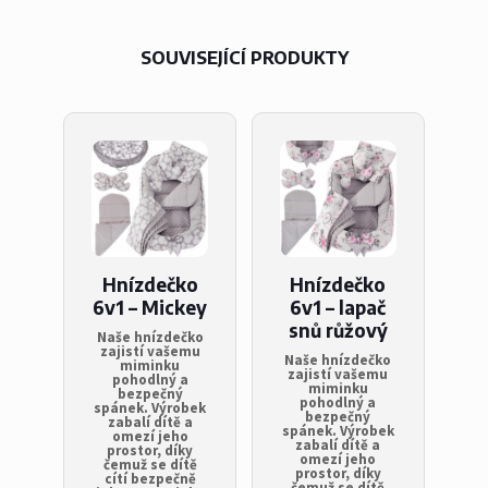
SOUVISEJÍCÍ PRODUKTY
Hnízdečko
Hnízdečko
6v1 – Mickey
6v1 – lapač
snů růžový
Naše hnízdečko
zajistí vašemu
Naše hnízdečko
miminku
zajistí vašemu
pohodlný a
miminku
bezpečný
pohodlný a
spánek. Výrobek
bezpečný
zabalí dítě a
spánek. Výrobek
omezí jeho
zabalí dítě a
prostor, díky
omezí jeho
čemuž se dítě
prostor, díky
cítí bezpečně
čemuž se dítě