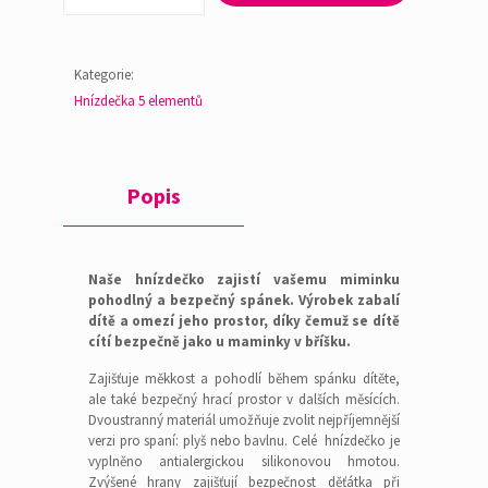
-
hvězdičky
/
modrá
Kategorie:
množství
Hnízdečka 5 elementů
Popis
Naše hnízdečko zajistí vašemu miminku
pohodlný a bezpečný spánek. Výrobek zabalí
dítě a omezí jeho prostor, díky čemuž se dítě
cítí bezpečně jako u maminky v bříšku.
Zajišťuje měkkost a pohodlí během spánku dítěte,
ale také bezpečný hrací prostor v dalších měsících.
Dvoustranný materiál umožňuje zvolit nejpříjemnější
verzi pro spaní: plyš nebo bavlnu. Celé hnízdečko je
vyplněno antialergickou silikonovou hmotou.
Zvýšené hrany zajišťují bezpečnost děťátka při