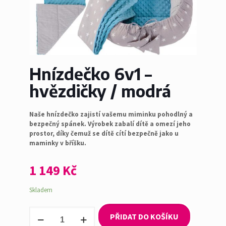
Hnízdečko 6v1 –
hvězdičky / modrá
Naše hnízdečko zajistí vašemu miminku pohodlný a
bezpečný spánek. Výrobek zabalí dítě a omezí jeho
prostor, díky čemuž se dítě cítí bezpečně jako u
maminky v bříšku.
1 149
Kč
Skladem
Hnízdečko
PŘIDAT DO KOŠÍKU
6v1