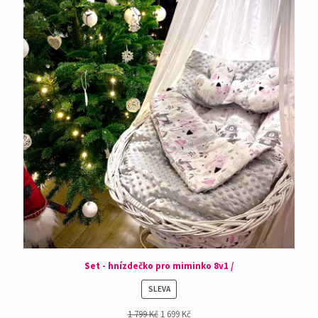
Set - hnízdečko pro miminko 8v1 /
PRODUKT
SLEVA
NA
1 799
Kč
1 699
Kč
PRODEJ